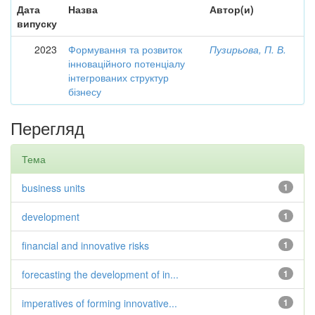
Дата
Назва
Автор(и)
випуску
2023
Формування та розвиток
Пузирьова, П. В.
інноваційного потенціалу
інтегрованих структур
бізнесу
Перегляд
Тема
business units
1
development
1
financial and innovative risks
1
forecasting the development of in...
1
imperatives of forming innovative...
1