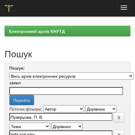
Skip
navigation
Електронний архів КНУТД
Пошук
Пошук:
запит
Поточні фільтри: