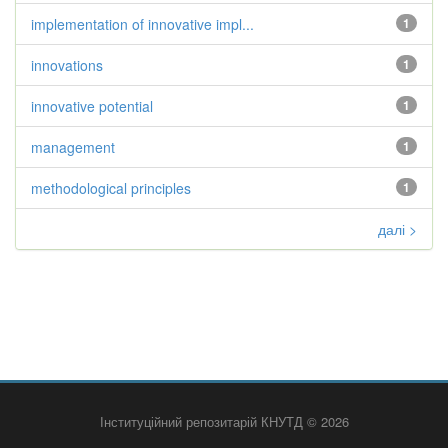
implementation of innovative impl...
1
innovations
1
innovative potential
1
management
1
methodological principles
1
далі >
Інституційний репозитарій КНУТД © 2026