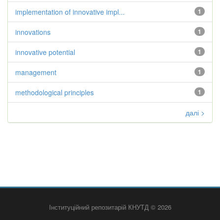
implementation of innovative impl...
1
innovations
1
innovative potential
1
management
1
methodological principles
1
далі >
Інституційний репозитарій КНУТД © 2026