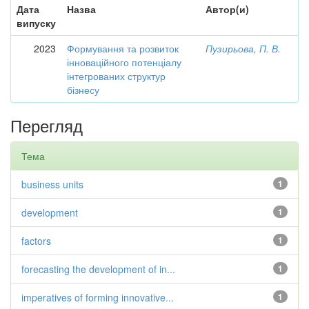
Дата
Назва
Автор(и)
випуску
2023
Формування та розвиток
Пузирьова, П. В.
інноваційного потенціалу
інтегрованих структур
бізнесу
Перегляд
Тема
business units
1
development
1
factors
1
forecasting the development of in...
1
imperatives of forming innovative...
1