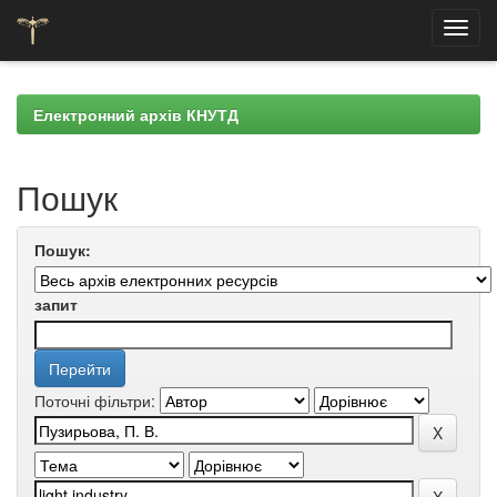
Skip
navigation
Електронний архів КНУТД
Пошук
Пошук:
запит
Поточні фільтри: