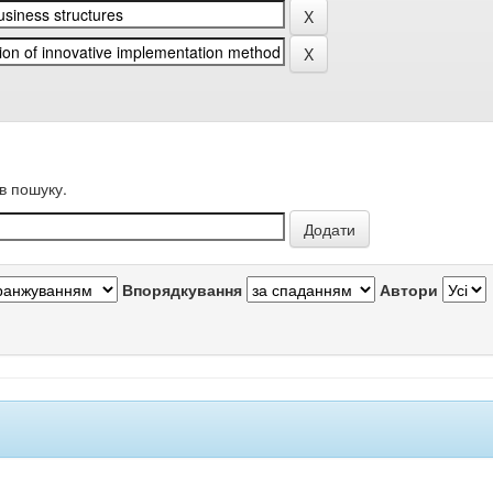
в пошуку.
Впорядкування
Автори