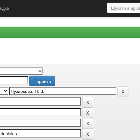
відка