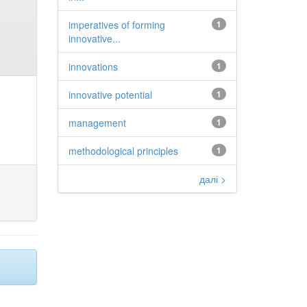
imperatives of forming
1
innovative...
innovations
1
innovative potential
1
management
1
methodological principles
1
далі >