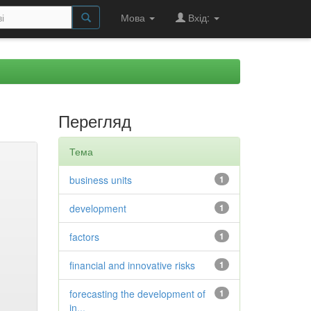
Мова
Вхід:
Перегляд
Тема
business units
1
development
1
factors
1
financial and innovative risks
1
forecasting the development of
1
in...