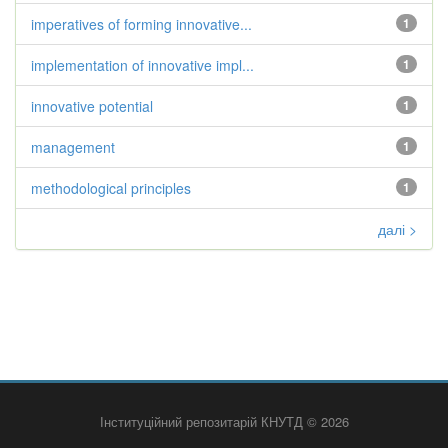
imperatives of forming innovative...
1
implementation of innovative impl...
1
innovative potential
1
management
1
methodological principles
1
далі >
Інституційний репозитарій КНУТД © 2026