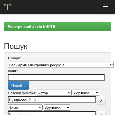
Skip
navigation
Електронний архів КНУТД
Пошук
Пошук:
запит
Поточні фільтри: