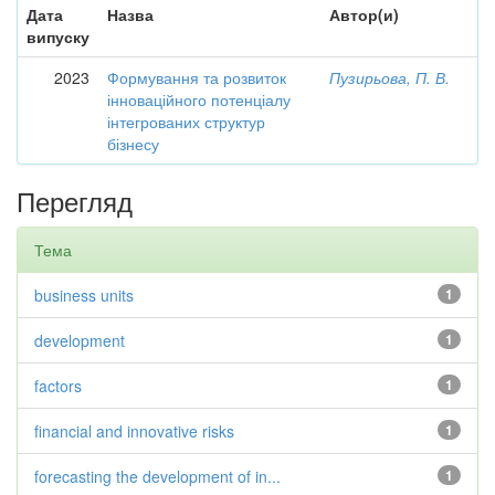
Дата
Назва
Автор(и)
випуску
2023
Формування та розвиток
Пузирьова, П. В.
інноваційного потенціалу
інтегрованих структур
бізнесу
Перегляд
Тема
business units
1
development
1
factors
1
financial and innovative risks
1
forecasting the development of in...
1