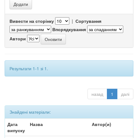
Вивести на сторінку
|
Сортування
Впорядкування
Автори
Результати 1-1 зі 1.
назад
1
далі
Знайдені матеріали:
Дата
Назва
Автор(и)
випуску