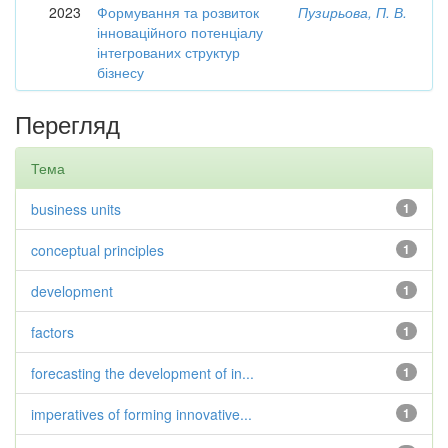
2023
Формування та розвиток
Пузирьова, П. В.
інноваційного потенціалу
інтегрованих структур
бізнесу
Перегляд
Тема
business units
1
conceptual principles
1
development
1
factors
1
forecasting the development of in...
1
imperatives of forming innovative...
1