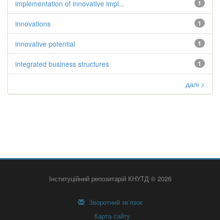
implementation of innovative impl...
1
innovations
1
innovative potential
1
integrated business structures
1
далі >
Інституційний репозитарій КНУТД © 2026
Зворотний зв’язок
Карта сайту