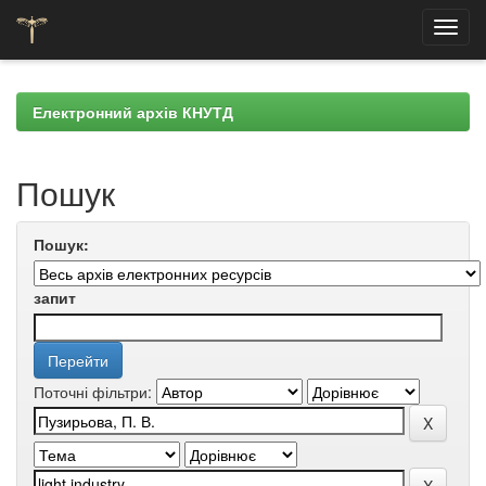
Skip
navigation
Електронний архів КНУТД
Пошук
Пошук:
запит
Поточні фільтри: