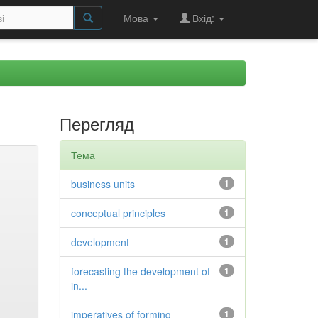
Мова
Вхід:
Перегляд
Тема
business units
1
conceptual principles
1
development
1
forecasting the development of
1
in...
imperatives of forming
1