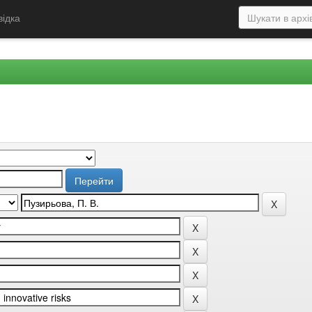
відка