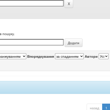
в пошуку.
Впорядкування
Автори
назад
1