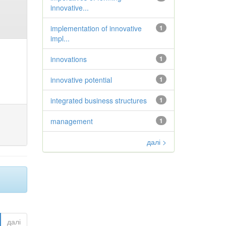
innovative...
implementation of innovative
1
impl...
innovations
1
innovative potential
1
integrated business structures
1
management
1
далі >
далі