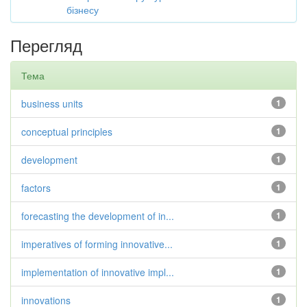
бізнесу
Перегляд
Тема
business units
1
conceptual principles
1
development
1
factors
1
forecasting the development of in...
1
imperatives of forming innovative...
1
implementation of innovative impl...
1
innovations
1