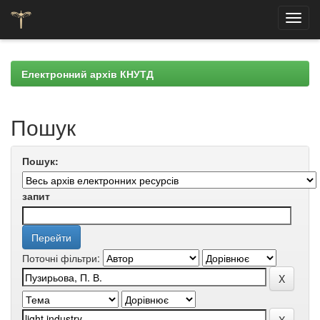
Skip
navigation
Електронний архів КНУТД
Пошук
Пошук:
запит
Поточні фільтри: