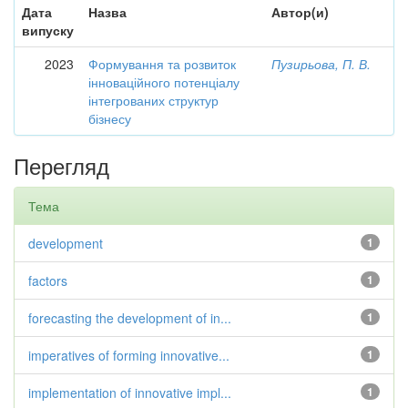
Дата
Назва
Автор(и)
випуску
2023
Формування та розвиток
Пузирьова, П. В.
інноваційного потенціалу
інтегрованих структур
бізнесу
Перегляд
Тема
development
1
factors
1
forecasting the development of in...
1
imperatives of forming innovative...
1
implementation of innovative impl...
1