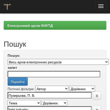
Skip
navigation
Електронний архів КНУТД
Пошук
Пошук:
запит
Поточні фільтри: