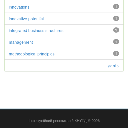
innovations
1
innovative potential
1
integrated business structures
1
management
1
methodological principles
1
далі >
Інституційний репозитарій КНУТД © 2026