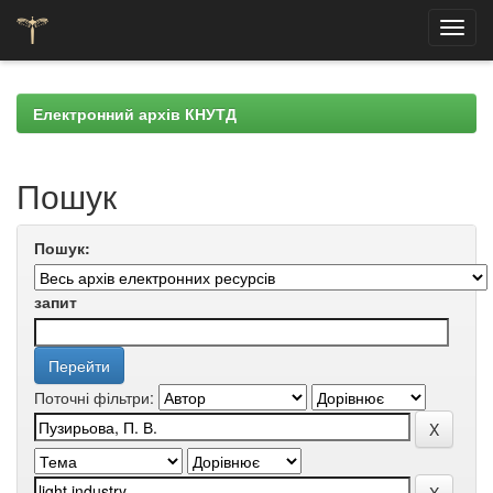
Skip
navigation
Електронний архів КНУТД
Пошук
Пошук:
запит
Поточні фільтри: