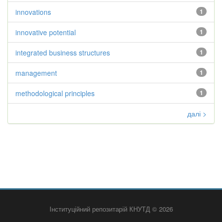
innovations
1
innovative potential
1
integrated business structures
1
management
1
methodological principles
1
далі >
Інституційний репозитарій КНУТД © 2026