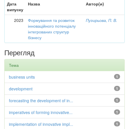
Дата
Назва
Автор(и)
випуску
2023
Формування та розвиток
Пузирьова, П. В.
інноваційного потенціалу
інтегрованих структур
бізнесу
Перегляд
Тема
business units
1
development
1
forecasting the development of in...
1
imperatives of forming innovative...
1
implementation of innovative impl...
1