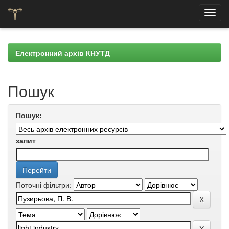
Skip
navigation
Електронний архів КНУТД
Пошук
Пошук:
запит
Поточні фільтри: