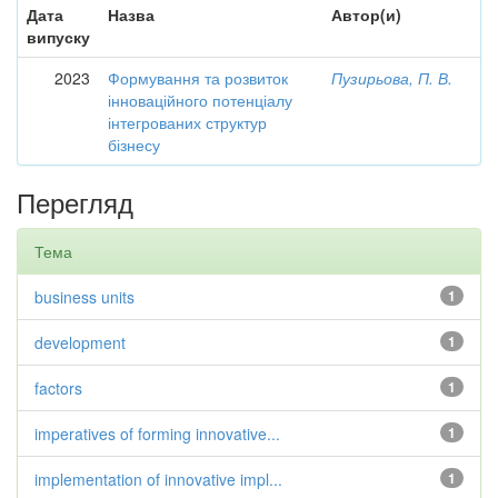
Дата
Назва
Автор(и)
випуску
2023
Формування та розвиток
Пузирьова, П. В.
інноваційного потенціалу
інтегрованих структур
бізнесу
Перегляд
Тема
business units
1
development
1
factors
1
imperatives of forming innovative...
1
implementation of innovative impl...
1