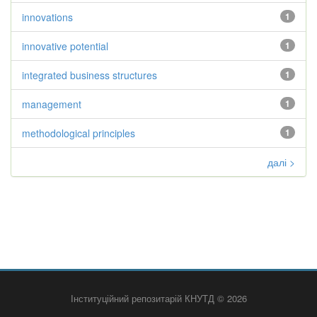
innovations
1
innovative potential
1
integrated business structures
1
management
1
methodological principles
1
далі >
Інституційний репозитарій КНУТД © 2026