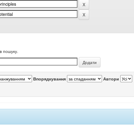
в пошуку.
Впорядкування
Автори