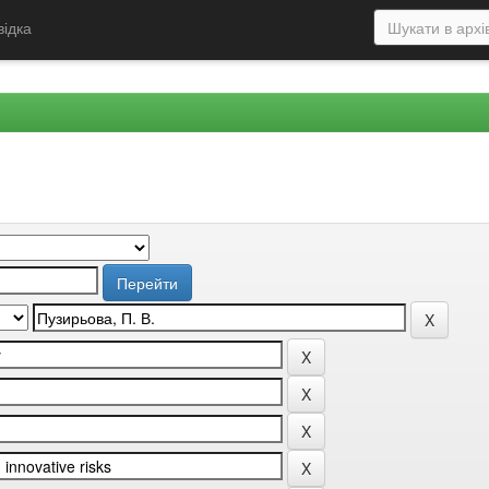
відка