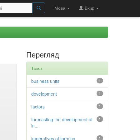
Мова
Вхід:
Перегляд
Тема
business units
1
development
1
factors
1
forecasting the development of
1
in...
imperatives of forming
1