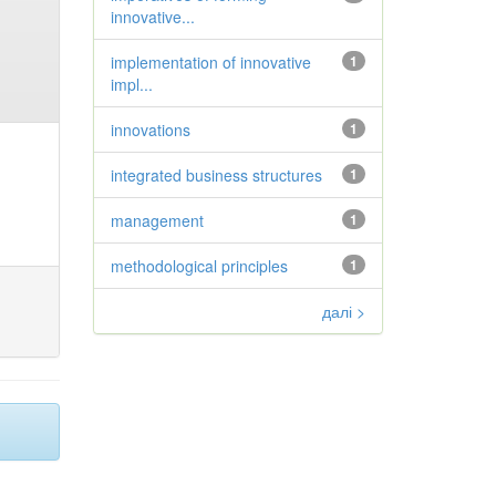
innovative...
implementation of innovative
1
impl...
innovations
1
integrated business structures
1
management
1
methodological principles
1
далі >