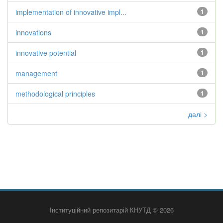
implementation of innovative impl...
1
innovations
1
innovative potential
1
management
1
methodological principles
1
далі >
Інституційний репозитарій КНУТД © 2026