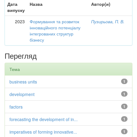
Дата
Назва
Автор(и)
випуску
2023
Формування та розвиток
Пузирьова, П. В.
інноваційного потенціалу
інтегрованих структур
бізнесу
Перегляд
Тема
business units
1
development
1
factors
1
forecasting the development of in...
1
imperatives of forming innovative...
1