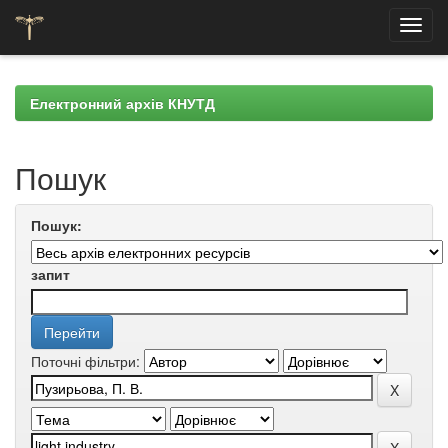
Skip
navigation
Електронний архів КНУТД
Пошук
Пошук:
запит
Поточні фільтри: