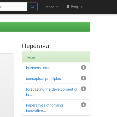
Мова
Вхід:
Перегляд
Тема
business units
1
conceptual principles
1
forecasting the development of
1
in...
imperatives of forming
1
innovative...