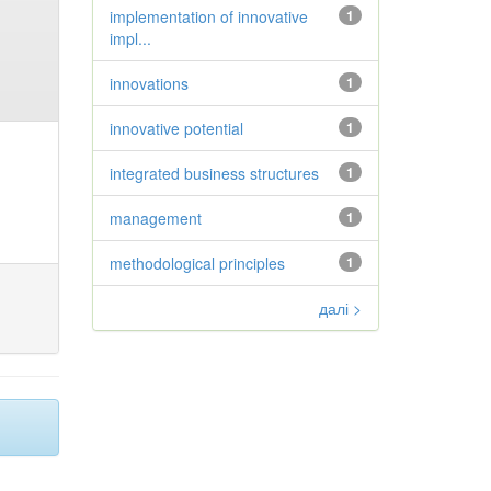
implementation of innovative
1
impl...
innovations
1
innovative potential
1
integrated business structures
1
management
1
methodological principles
1
далі >