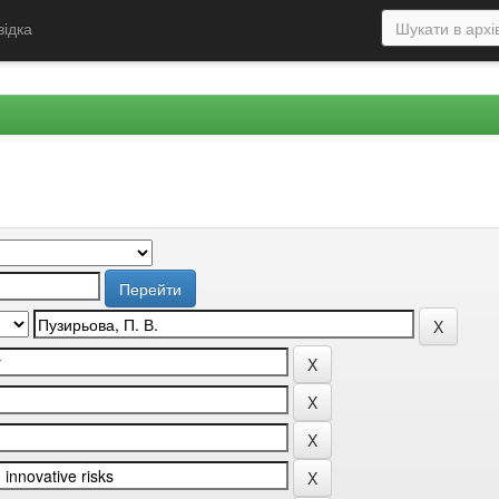
відка