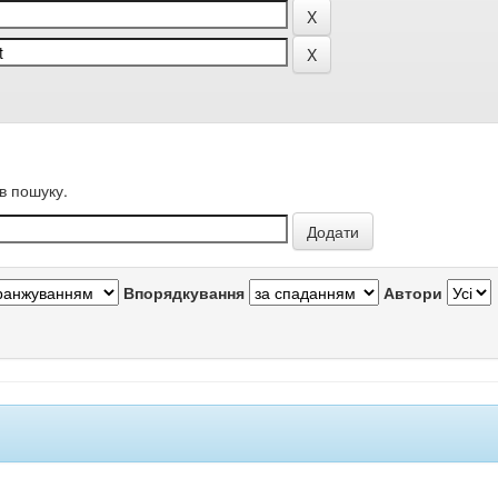
в пошуку.
Впорядкування
Автори