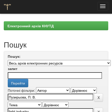
Skip
navigation
Електронний архів КНУТД
Пошук
Пошук:
запит
Поточні фільтри: