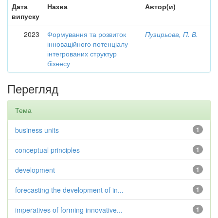
Дата
Назва
Автор(и)
випуску
2023
Формування та розвиток
Пузирьова, П. В.
інноваційного потенціалу
інтегрованих структур
бізнесу
Перегляд
Тема
business units
1
conceptual principles
1
development
1
forecasting the development of in...
1
imperatives of forming innovative...
1