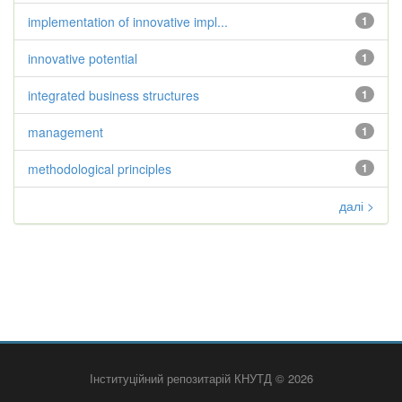
implementation of innovative impl...
1
innovative potential
1
integrated business structures
1
management
1
methodological principles
1
далі >
Інституційний репозитарій КНУТД © 2026