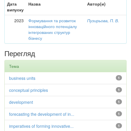
Дата
Назва
Автор(и)
випуску
2023
Формування та розвиток
Пузирьова, П. В.
інноваційного потенціалу
інтегрованих структур
бізнесу
Перегляд
Тема
business units
1
conceptual principles
1
development
1
forecasting the development of in...
1
imperatives of forming innovative...
1