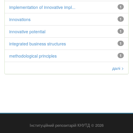
implementation of innovative impl...
1
innovations
1
innovative potential
1
integrated business structures
1
methodological principles
1
далі >
Інституційний репозитарій КНУТД © 2026