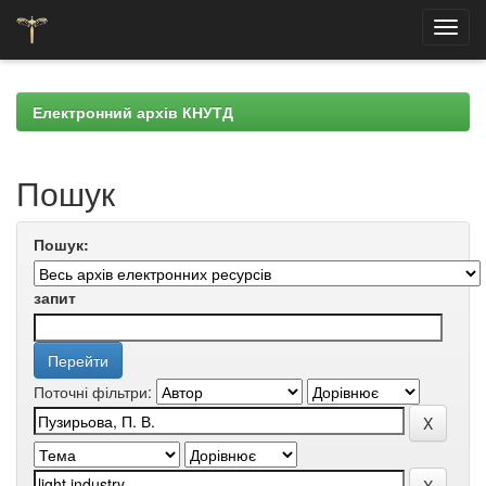
Skip
navigation
Електронний архів КНУТД
Пошук
Пошук:
запит
Поточні фільтри: