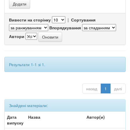
Вивести на сторінку
|
Сортування
Впорядкування
Автори
Результати 1-1 зі 1.
назад
1
далі
Знайдені матеріали:
Дата
Назва
Автор(и)
випуску