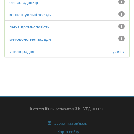
бізнес-одиниці
1
концептуальні засади
1
легка промисловість
1
методологічні засади
1
< попередня
далі >
Інституційний репозитарій КНУТД © 2026
Зворотний зв’язок
Карта сайту