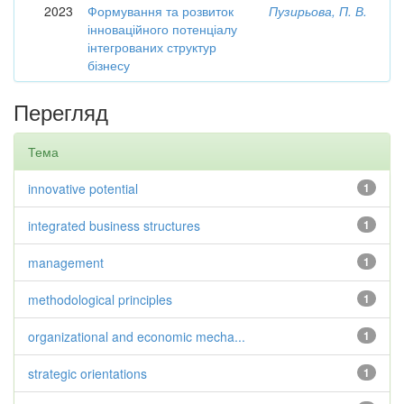
2023
Формування та розвиток
Пузирьова, П. В.
інноваційного потенціалу
інтегрованих структур
бізнесу
Перегляд
Тема
innovative potential
1
integrated business structures
1
management
1
methodological principles
1
organizational and economic mecha...
1
strategic orientations
1