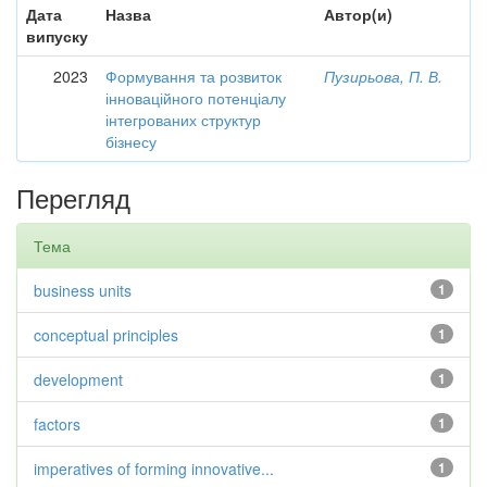
Дата
Назва
Автор(и)
випуску
2023
Формування та розвиток
Пузирьова, П. В.
інноваційного потенціалу
інтегрованих структур
бізнесу
Перегляд
Тема
business units
1
conceptual principles
1
development
1
factors
1
imperatives of forming innovative...
1