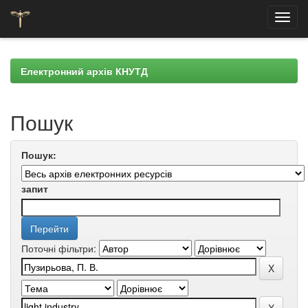
Skip
navigation
Електронний архів КНУТД
Пошук
Пошук:
запит
Поточні фільтри: