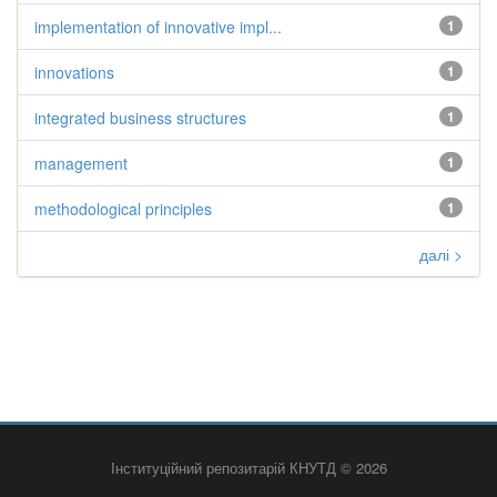
implementation of innovative impl...
1
innovations
1
integrated business structures
1
management
1
methodological principles
1
далі >
Інституційний репозитарій КНУТД © 2026