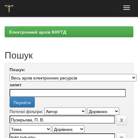
Skip
navigation
Електронний архів КНУТД
Пошук
Пошук:
запит
Поточні фільтри: