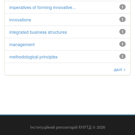
imperatives of forming innovative...
1
innovations
1
integrated business structures
1
management
1
methodological principles
1
далі >
Інституційний репозитарій КНУТД © 2026