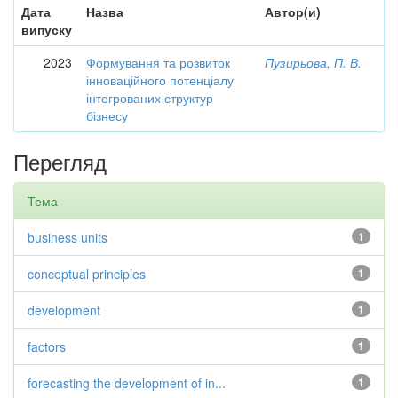
Дата
Назва
Автор(и)
випуску
2023
Формування та розвиток
Пузирьова, П. В.
інноваційного потенціалу
інтегрованих структур
бізнесу
Перегляд
Тема
business units
1
conceptual principles
1
development
1
factors
1
forecasting the development of in...
1