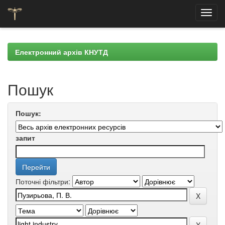
Skip
navigation
Електронний архів КНУТД
Пошук
Пошук:
запит
Поточні фільтри: