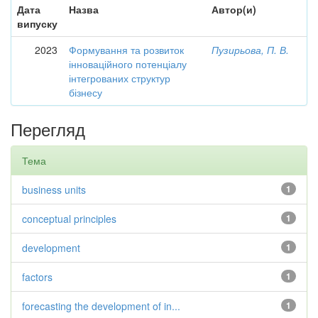
Дата
Назва
Автор(и)
випуску
2023
Формування та розвиток
Пузирьова, П. В.
інноваційного потенціалу
інтегрованих структур
бізнесу
Перегляд
Тема
business units
1
conceptual principles
1
development
1
factors
1
forecasting the development of in...
1