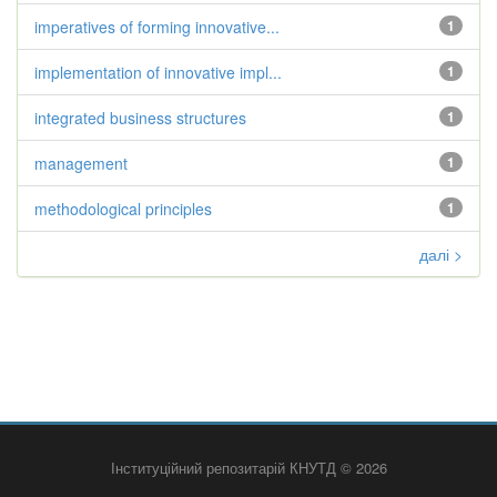
imperatives of forming innovative...
1
implementation of innovative impl...
1
integrated business structures
1
management
1
methodological principles
1
далі >
Інституційний репозитарій КНУТД © 2026