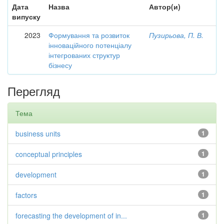
Дата
Назва
Автор(и)
випуску
2023
Формування та розвиток
Пузирьова, П. В.
інноваційного потенціалу
інтегрованих структур
бізнесу
Перегляд
Тема
business units
1
conceptual principles
1
development
1
factors
1
forecasting the development of in...
1