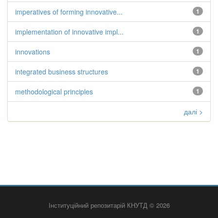
imperatives of forming innovative...
1
implementation of innovative impl...
1
innovations
1
integrated business structures
1
methodological principles
1
далі >
Інституційний репозитарій КНУТД © 2026