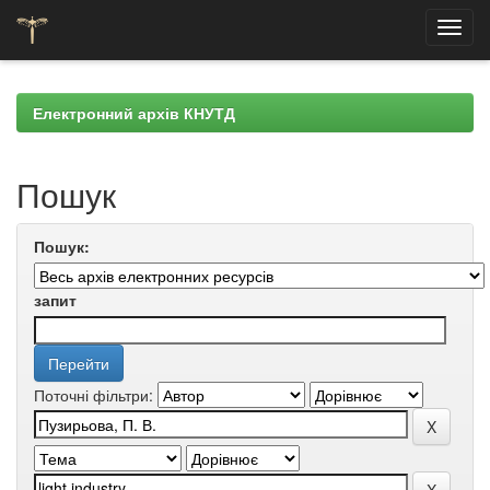
Skip
navigation
Електронний архів КНУТД
Пошук
Пошук:
запит
Поточні фільтри: