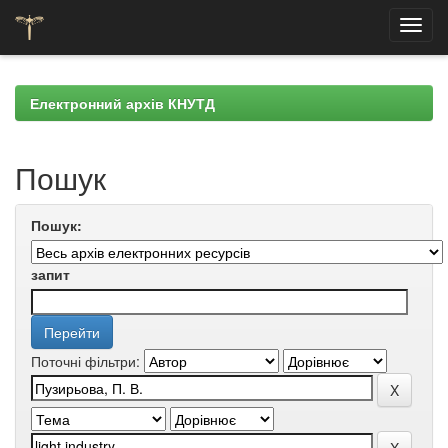
Skip
navigation
Електронний архів КНУТД
Пошук
Пошук:
запит
Поточні фільтри: