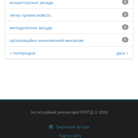
концептуальні засади
1
легка промисловість
1
методологічні засади
1
організаційно-економічний механізм
1
< попередня
далі >
Інституційний репозитарій КНУТД © 2026
Зворотний зв’язок
Карта сайту