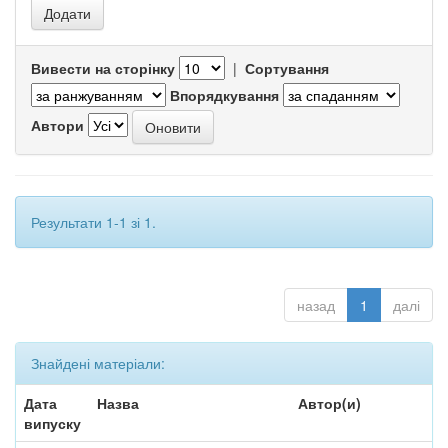
Вивести на сторінку
|
Сортування
Впорядкування
Автори
Результати 1-1 зі 1.
назад
1
далі
Знайдені матеріали:
Дата
Назва
Автор(и)
випуску