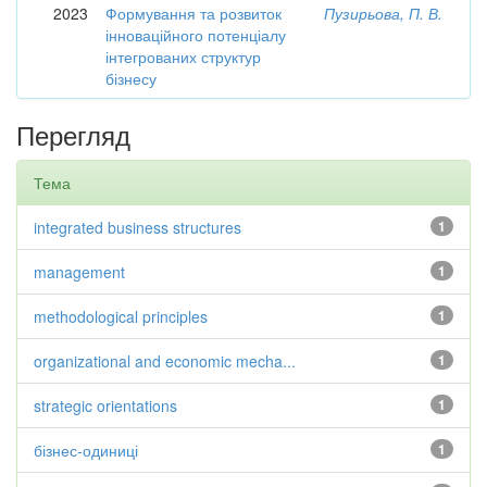
2023
Формування та розвиток
Пузирьова, П. В.
інноваційного потенціалу
інтегрованих структур
бізнесу
Перегляд
Тема
integrated business structures
1
management
1
methodological principles
1
organizational and economic mecha...
1
strategic orientations
1
бізнес-одиниці
1