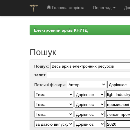
Головна сторінка
Перегляд
До
Skip
navigation
Електронний архів КНУТД
Пошук
Пошук:
запит
Поточні фільтри: