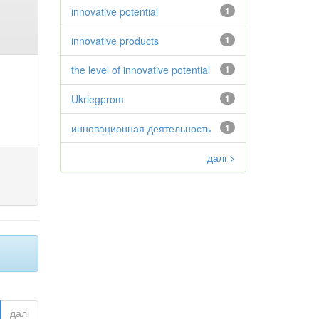
innovative potential
1
innovative products
1
the level of innovative potential
1
Ukrlegprom
1
инновационная деятельность
1
далі >
далі