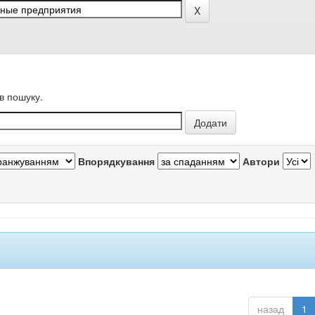
в пошуку.
Впорядкування
Автори
назад
1