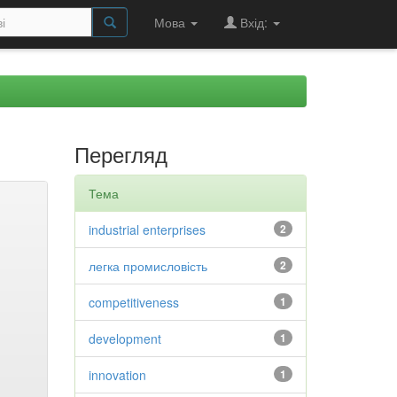
Мова
Вхід:
Перегляд
Тема
industrial enterprises
2
легка промисловість
2
competitiveness
1
development
1
innovation
1