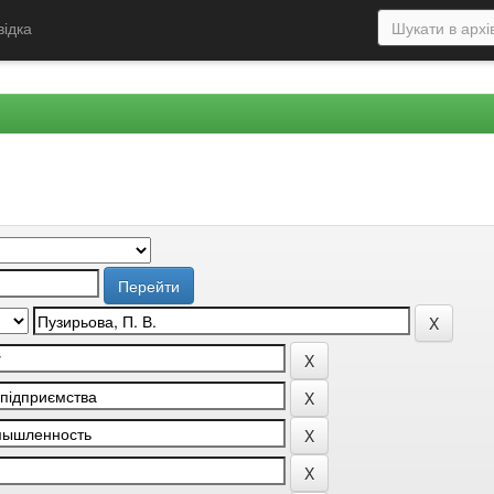
відка