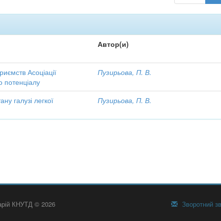
Автор(и)
риємств Асоціації
Пузирьова, П. В.
го потенціалу
ану галузі легкої
Пузирьова, П. В.
тарій КНУТД © 2026
Зворотний зв