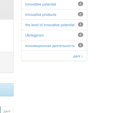
innovative potential
1
innovative products
1
the level of innovative potential
1
Ukrlegprom
1
инновационная деятельность
1
далі >
далі