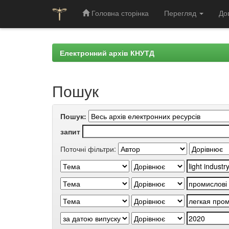
Головна сторінка
Перегляд
До
Skip
navigation
Електронний архів КНУТД
Пошук
Пошук:
запит
Поточні фільтри: