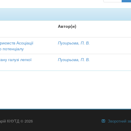
Автор(и)
риємств Асоціації
Пузирьова, П. В.
го потенціалу
ану галузі легкої
Пузирьова, П. В.
тарій КНУТД © 2026
Зворотний зв