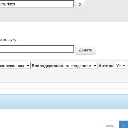
в пошуку.
Впорядкування
Автори
назад
1