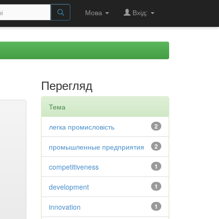
Мова
Вхід:
Перегляд
Тема
легка промисловість
2
промышленные предприятия
2
competitiveness
1
development
1
innovation
1