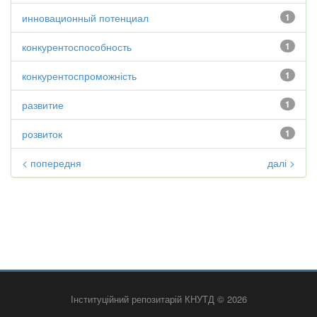
инновационный потенциал
1
конкурентоспособность
1
конкурентоспроможність
1
развитие
1
розвиток
1
< попередня
далі >
Інституційний репозитарій КНУТД © 2026