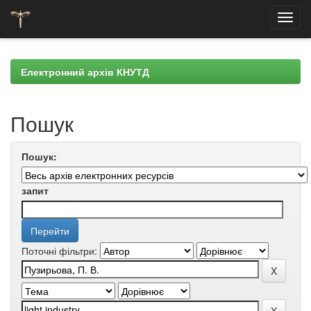
Skip
navigation
Електронний архів КНУТД
Пошук
Пошук:
запит
Поточні фільтри: