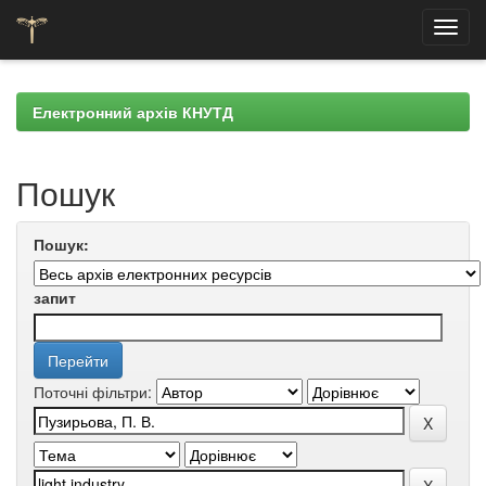
Skip
navigation
Електронний архів КНУТД
Пошук
Пошук:
запит
Поточні фільтри: