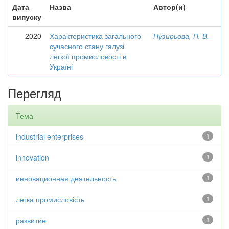
Дата
Назва
Автор(и)
випуску
2020
Характеристика загального
Пузирьова, П. В.
сучасного стану галузі
легкої промисловості в
Україні
Перегляд
Тема
industrial enterprises
1
innovation
1
инновационная деятельность
1
легка промисловість
1
развитие
1