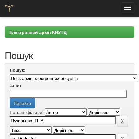
Skip
navigation
Електронний архів КНУТД
Пошук
Пошук:
запит
Поточні фільтри: