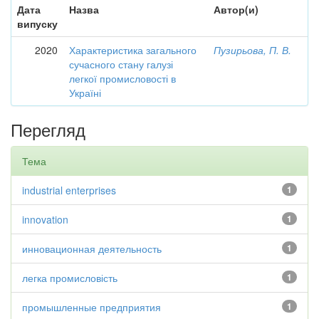
Дата
Назва
Автор(и)
випуску
2020
Характеристика загального
Пузирьова, П. В.
сучасного стану галузі
легкої промисловості в
Україні
Перегляд
Тема
industrial enterprises
1
innovation
1
инновационная деятельность
1
легка промисловість
1
промышленные предприятия
1