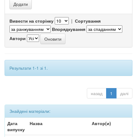
Вивести на сторінку
|
Сортування
Впорядкування
Автори
Результати 1-1 зі 1.
назад
1
далі
Знайдені матеріали:
Дата
Назва
Автор(и)
випуску