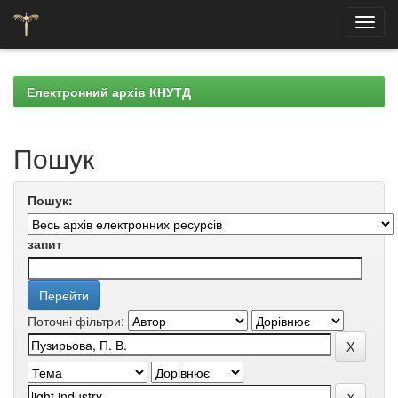
Skip
navigation
Електронний архів КНУТД
Пошук
Пошук:
запит
Поточні фільтри: