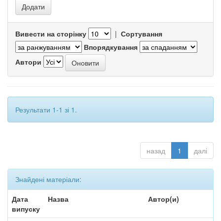
Вивести на сторінку
|
Сортування
Впорядкування
Автори
Результати 1-1 зі 1.
назад
1
далі
Знайдені матеріали:
Дата
Назва
Автор(и)
випуску