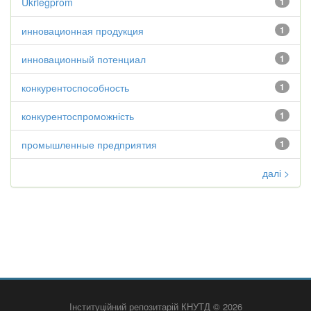
Ukrlegprom
1
инновационная продукция
1
инновационный потенциал
1
конкурентоспособность
1
конкурентоспроможність
1
промышленные предприятия
1
далі >
Інституційний репозитарій КНУТД © 2026