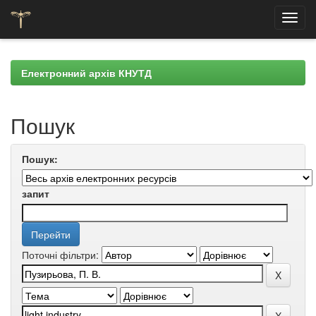
Skip
navigation
Електронний архів КНУТД
Пошук
Пошук:
запит
Поточні фільтри: