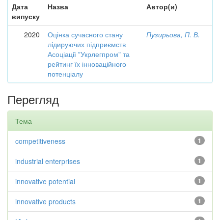
Дата
Назва
Автор(и)
випуску
2020
Оцінка сучасного стану
Пузирьова, П. В.
лідируючих підприємств
Асоціації "Укрлегпром" та
рейтинг їх інноваційного
потенціалу
Перегляд
Тема
competitiveness
1
industrial enterprises
1
innovative potential
1
innovative products
1