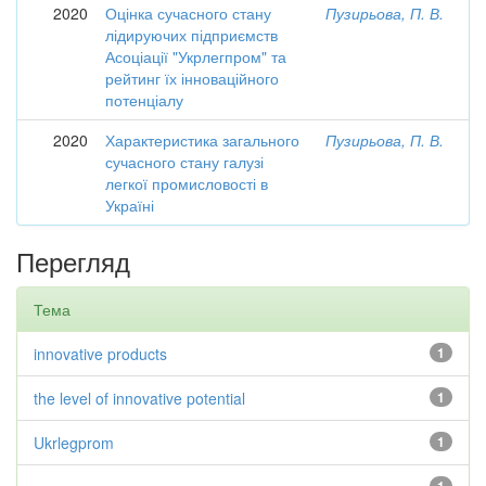
2020
Оцінка сучасного стану
Пузирьова, П. В.
лідируючих підприємств
Асоціації "Укрлегпром" та
рейтинг їх інноваційного
потенціалу
2020
Характеристика загального
Пузирьова, П. В.
сучасного стану галузі
легкої промисловості в
Україні
Перегляд
Тема
innovative products
1
the level of innovative potential
1
Ukrlegprom
1