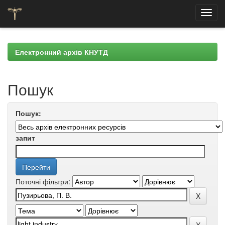
Skip
navigation
Електронний архів КНУТД
Пошук
Пошук:
запит
Поточні фільтри: