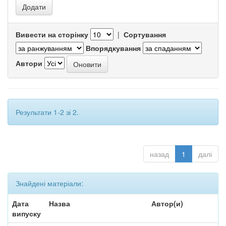
Вивести на сторінку
|
Сортування
Впорядкування
Автори
Результати 1-2 зі 2.
назад
1
далі
Знайдені матеріали:
Дата
Назва
Автор(и)
випуску