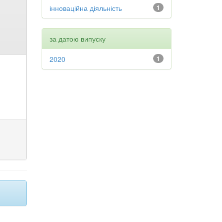
інноваційна діяльність
1
за датою випуску
2020
1