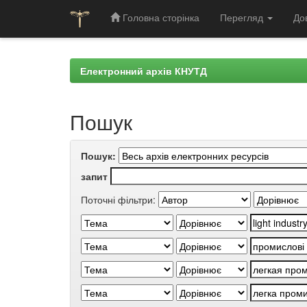
Головна сторінка
Перегляд
До
Skip
navigation
Електронний архів КНУТД
Пошук
Пошук:
запит
Поточні фільтри: