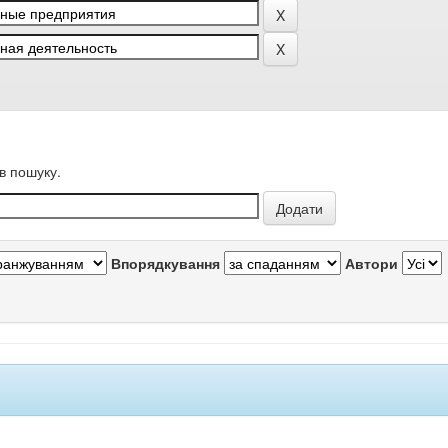
в пошуку.
Впорядкування
Автори