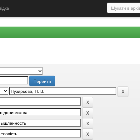
відка