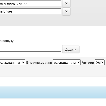
в пошуку.
Впорядкування
Автори