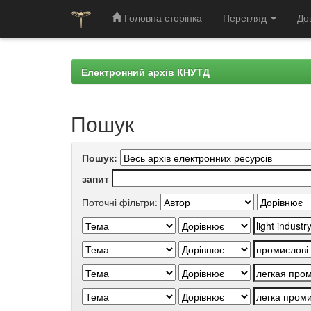
Головна сторінка
Перегляд
До
Skip
navigation
Електронний архів КНУТД
Пошук
Пошук:
запит
Поточні фільтри: