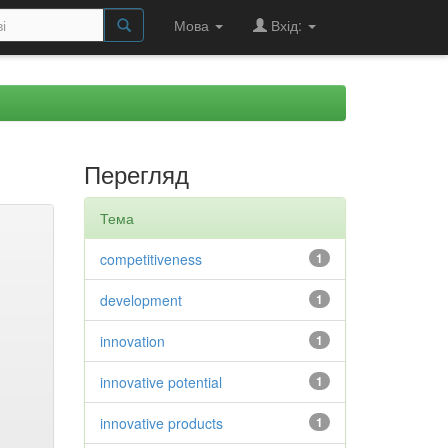
Мова
Вхід:
Перегляд
Тема
competitiveness
1
development
1
innovation
1
innovative potential
1
innovative products
1