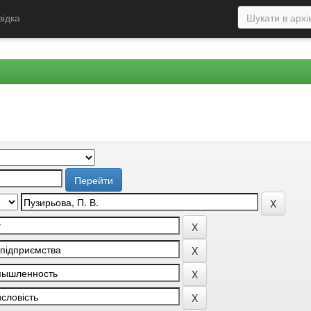
відка