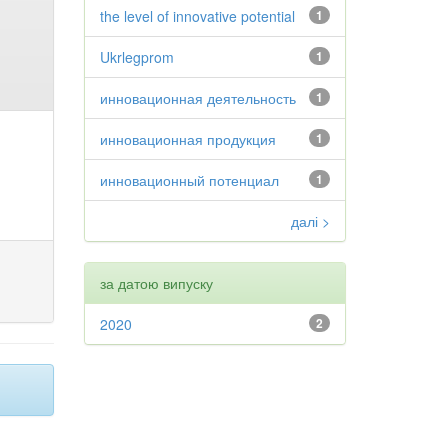
the level of innovative potential
1
Ukrlegprom
1
инновационная деятельность
1
инновационная продукция
1
инновационный потенциал
1
далі >
за датою випуску
2020
2