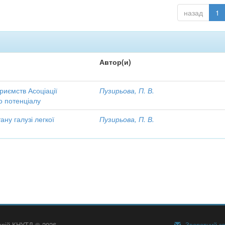
назад
1
Автор(и)
риємств Асоціації
Пузирьова, П. В.
го потенціалу
ану галузі легкої
Пузирьова, П. В.
тарій КНУТД © 2026
Зворотний зв