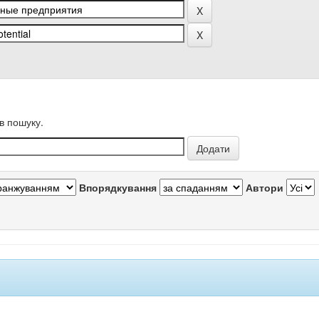
в пошуку.
Впорядкування
Автори