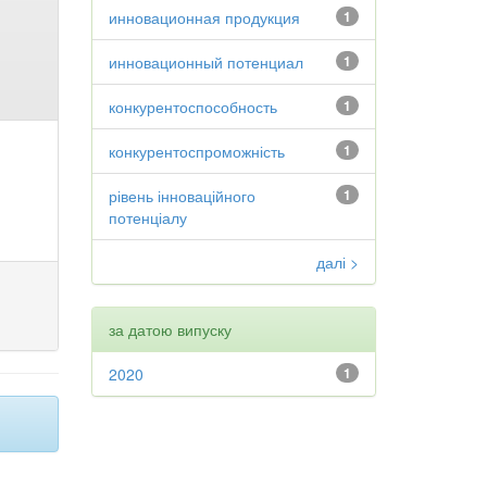
инновационная продукция
1
инновационный потенциал
1
конкурентоспособность
1
конкурентоспроможність
1
рівень інноваційного
1
потенціалу
далі >
за датою випуску
2020
1