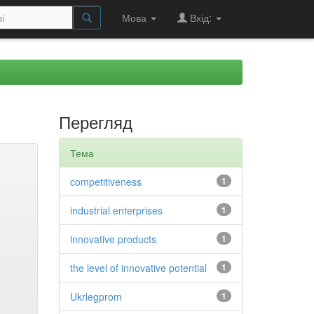
Мова
Вхід:
Перегляд
Тема
competitiveness
1
industrial enterprises
1
innovative products
1
the level of innovative potential
1
Ukrlegprom
1