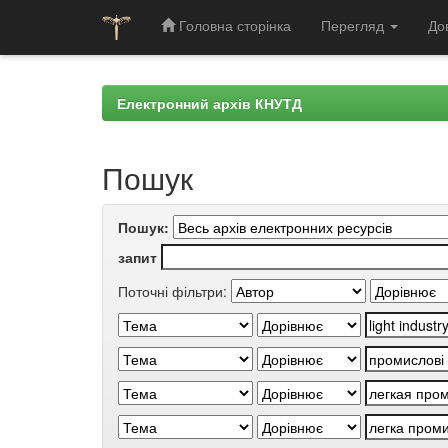
Головна сторінка
Перегляд
До
Skip
navigation
Електронний архів КНУТД
Пошук
Пошук:
запит
Поточні фільтри: