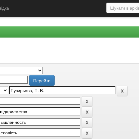
відка