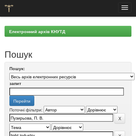
Skip
navigation
Електронний архів КНУТД
Пошук
Пошук:
запит
Поточні фільтри: