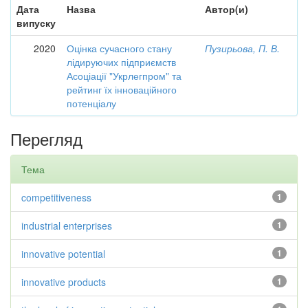
Дата
Назва
Автор(и)
випуску
2020
Оцінка сучасного стану
Пузирьова, П. В.
лідируючих підприємств
Асоціації "Укрлегпром" та
рейтинг їх інноваційного
потенціалу
Перегляд
Тема
competitiveness
1
industrial enterprises
1
innovative potential
1
innovative products
1