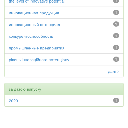
the level of innovative potential
1
инновационная продукция
1
инновационный потенциал
1
конкурентоспособность
1
промышленные предприятия
1
рівень інноваційного потенціалу
1
далі >
за датою випуску
2020
1