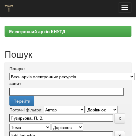
Skip
navigation
Електронний архів КНУТД
Пошук
Пошук:
запит
Поточні фільтри: