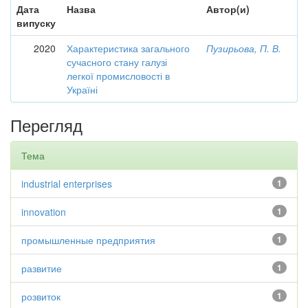
Дата
Назва
Автор(и)
випуску
2020
Характеристика загального
Пузирьова, П. В.
сучасного стану галузі
легкої промисловості в
Україні
Перегляд
Тема
industrial enterprises
1
innovation
1
промышленные предприятия
1
развитие
1
розвиток
1