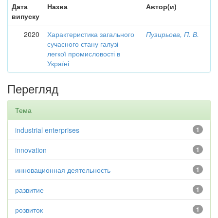
Дата
Назва
Автор(и)
випуску
2020
Характеристика загального
Пузирьова, П. В.
сучасного стану галузі
легкої промисловості в
Україні
Перегляд
Тема
industrial enterprises
1
innovation
1
инновационная деятельность
1
развитие
1
розвиток
1