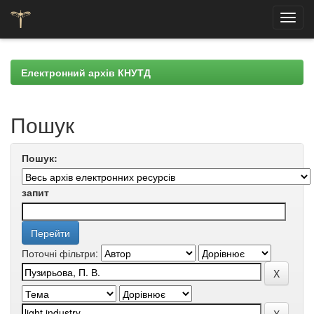
Skip
navigation
Електронний архів КНУТД
Пошук
Пошук:
запит
Поточні фільтри: