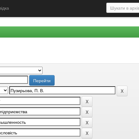
відка