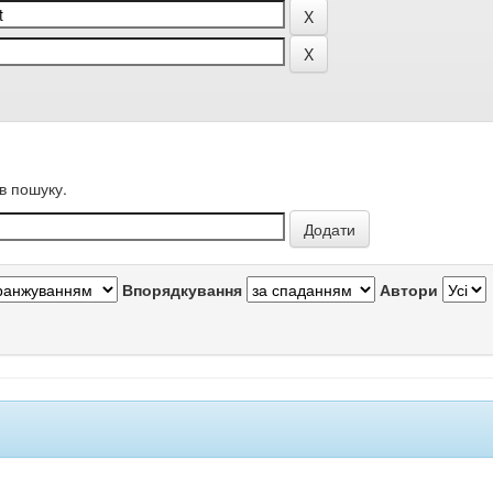
в пошуку.
Впорядкування
Автори