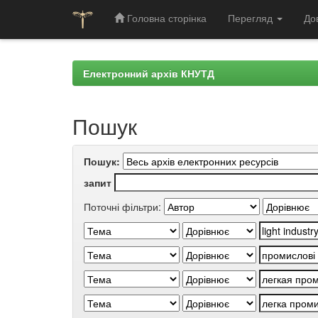
Головна сторінка
Перегляд
До
Skip
navigation
Електронний архів КНУТД
Пошук
Пошук:
запит
Поточні фільтри: