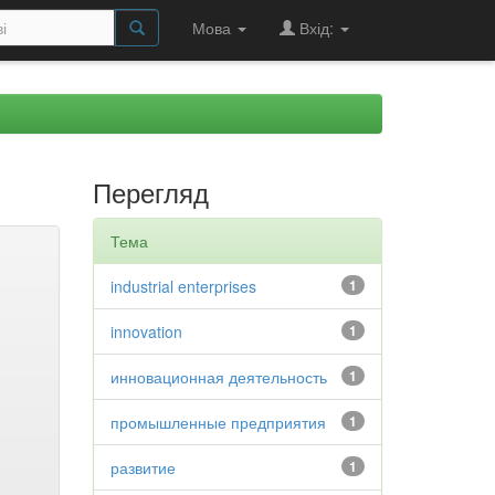
Мова
Вхід:
Перегляд
Тема
industrial enterprises
1
innovation
1
инновационная деятельность
1
промышленные предприятия
1
развитие
1