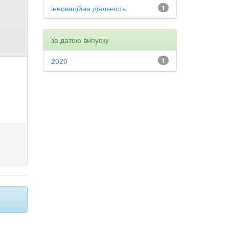
інноваційна діяльність
1
за датою випуску
2020
1