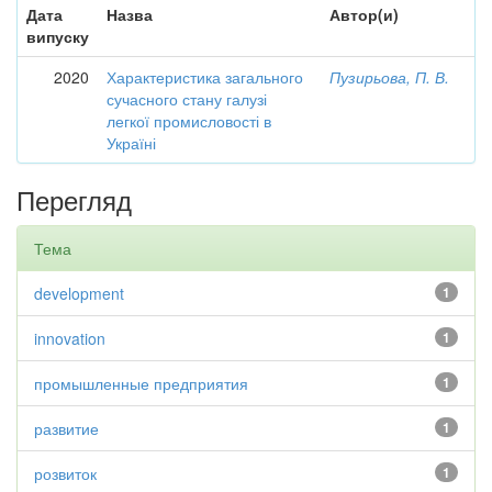
Дата
Назва
Автор(и)
випуску
2020
Характеристика загального
Пузирьова, П. В.
сучасного стану галузі
легкої промисловості в
Україні
Перегляд
Тема
development
1
innovation
1
промышленные предприятия
1
развитие
1
розвиток
1