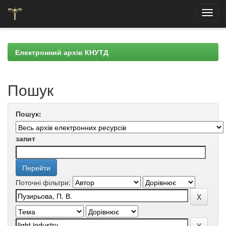
Skip
navigation
Електронний архів КНУТД
Пошук
Пошук:
запит
Поточні фільтри: