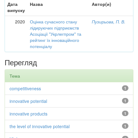
Дата
Назва
Автор(и)
випуску
2020
Оцінка сучасного стану
Пузирьова, П. В.
лідируючих підприємств
Асоціації "Укрлегпром" та
рейтинг їх інноваційного
потенціалу
Перегляд
Тема
competitiveness
1
innovative potential
1
innovative products
1
the level of innovative potential
1