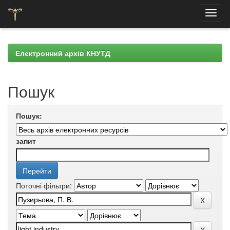
Skip
navigation
Електронний архів КНУТД
Пошук
Пошук:
запит
Поточні фільтри: