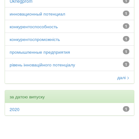
Ukrlegprom
1
инновационный потенциал
1
конкурентоспособность
1
конкурентоспроможність
1
промышленные предприятия
1
рівень інноваційного потенціалу
1
далі >
за датою випуску
2020
1