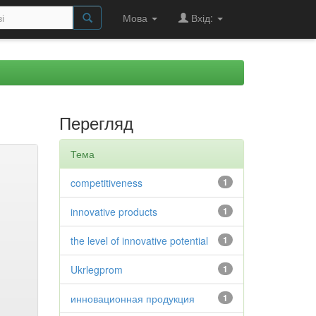
Мова
Вхід:
Перегляд
Тема
competitiveness
1
innovative products
1
the level of innovative potential
1
Ukrlegprom
1
инновационная продукция
1