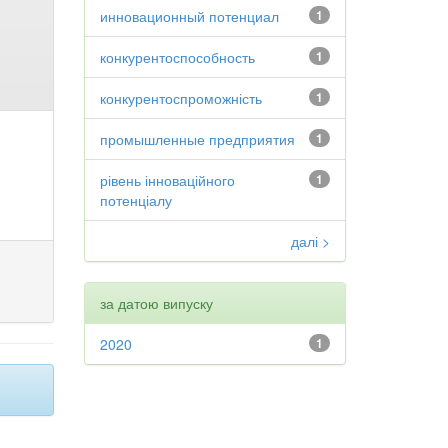
инновационный потенциал
1
конкурентоспособность
1
конкурентоспроможність
1
промышленные предприятия
1
рівень інноваційного
1
потенціалу
далі >
за датою випуску
2020
1