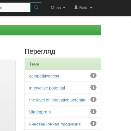
Мова
Вхід:
Перегляд
Тема
competitiveness
1
innovative potential
1
the level of innovative potential
1
Ukrlegprom
1
инновационная продукция
1