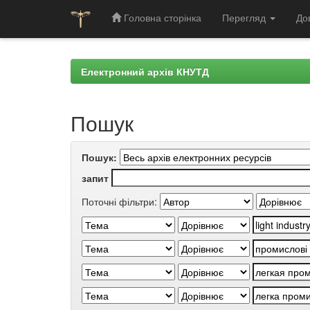
Головна сторінка
Перегляд
До
Skip
navigation
Електронний архів КНУТД
Пошук
Пошук:
запит
Поточні фільтри: