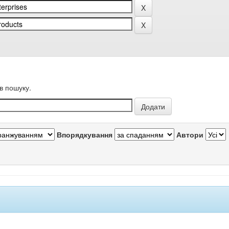
в пошуку.
Впорядкування
Автори