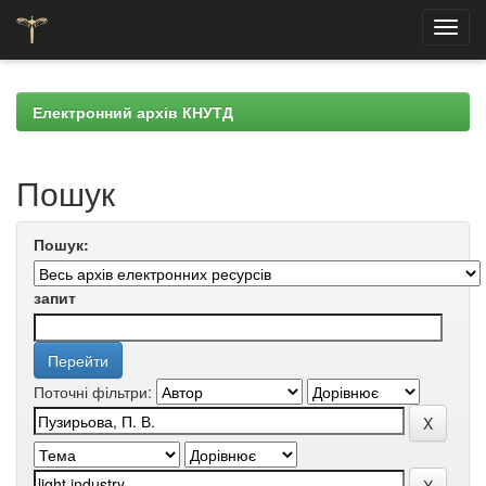
Skip
navigation
Електронний архів КНУТД
Пошук
Пошук:
запит
Поточні фільтри: