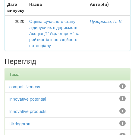
Дата
Назва
Автор(и)
випуску
2020
Оцінка сучасного стану
Пузирьова, П. В.
лідируючих підприємств
Асоціації "Укрлегпром" та
рейтинг їх інноваційного
потенціалу
Перегляд
Тема
competitiveness
1
innovative potential
1
innovative products
1
Ukrlegprom
1