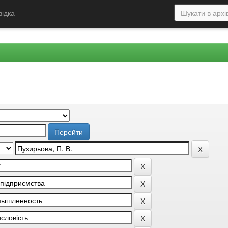
відка