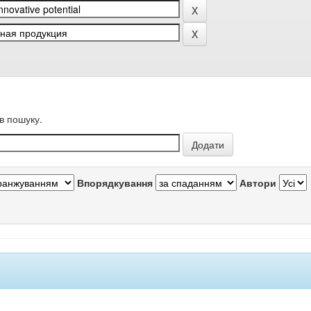
в пошуку.
Впорядкування
Автори