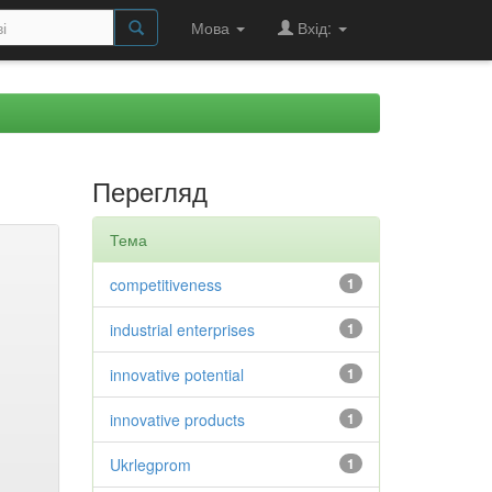
Мова
Вхід:
Перегляд
Тема
competitiveness
1
industrial enterprises
1
innovative potential
1
innovative products
1
Ukrlegprom
1