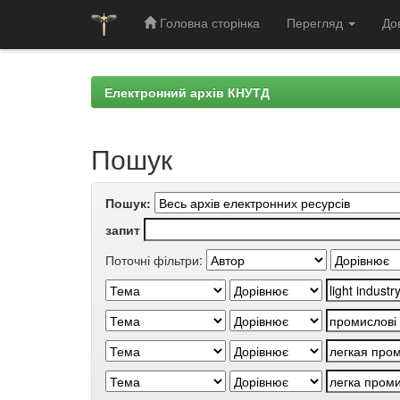
Головна сторінка
Перегляд
До
Skip
navigation
Електронний архів КНУТД
Пошук
Пошук:
запит
Поточні фільтри: