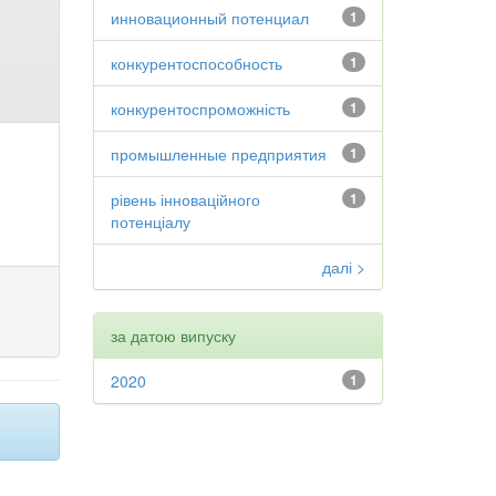
инновационный потенциал
1
конкурентоспособность
1
конкурентоспроможність
1
промышленные предприятия
1
рівень інноваційного
1
потенціалу
далі >
за датою випуску
2020
1