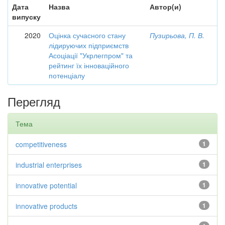
Дата
Назва
Автор(и)
випуску
2020
Оцінка сучасного стану
Пузирьова, П. В.
лідируючих підприємств
Асоціації "Укрлегпром" та
рейтинг їх інноваційного
потенціалу
Перегляд
Тема
competitiveness
1
industrial enterprises
1
innovative potential
1
innovative products
1