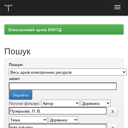
Skip
navigation
Електронний архів КНУТД
Пошук
Пошук:
запит
Поточні фільтри: