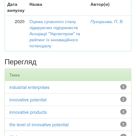
Дата
Назва
Автор(и)
випуску
2020
Оцінка сучасного стану
Пузирьова, П. В.
лідируючих підприємств
Асоціації "Укрлегпром" та
рейтинг їх інноваційного
потенціалу
Перегляд
Тема
industrial enterprises
1
innovative potential
1
innovative products
1
the level of innovative potential
1