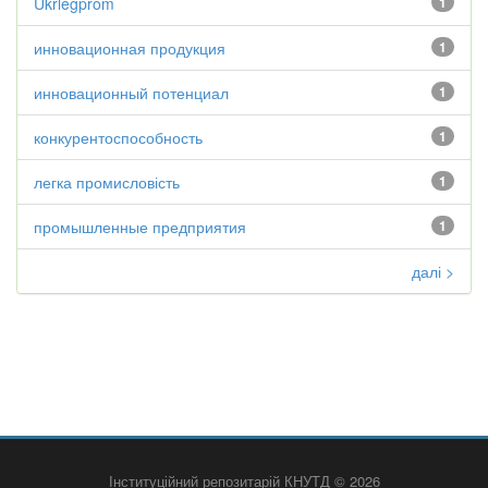
Ukrlegprom
1
инновационная продукция
1
инновационный потенциал
1
конкурентоспособность
1
легка промисловість
1
промышленные предприятия
1
далі >
Інституційний репозитарій КНУТД © 2026