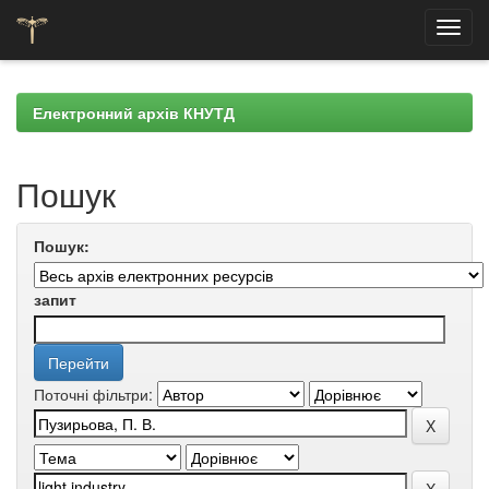
Skip
navigation
Електронний архів КНУТД
Пошук
Пошук:
запит
Поточні фільтри: