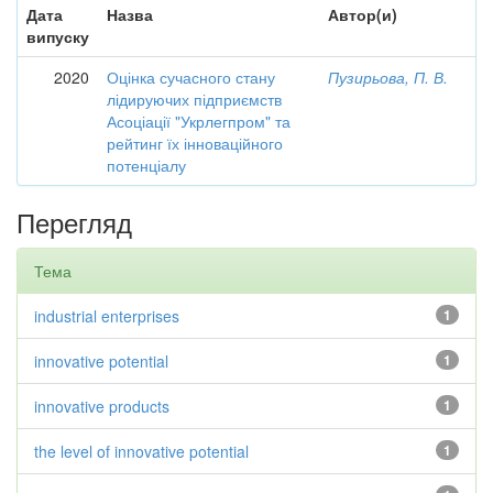
Дата
Назва
Автор(и)
випуску
2020
Оцінка сучасного стану
Пузирьова, П. В.
лідируючих підприємств
Асоціації "Укрлегпром" та
рейтинг їх інноваційного
потенціалу
Перегляд
Тема
industrial enterprises
1
innovative potential
1
innovative products
1
the level of innovative potential
1