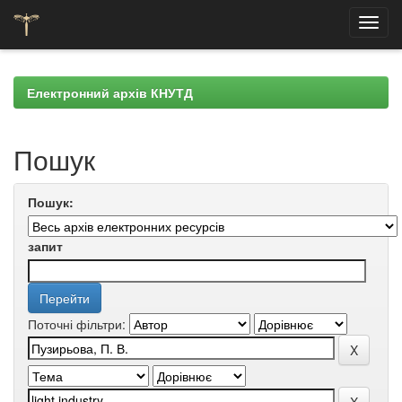
Skip
navigation
Електронний архів КНУТД
Пошук
Пошук:
запит
Поточні фільтри: