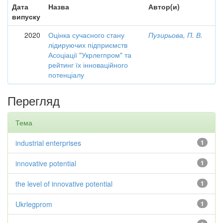
Дата
Назва
Автор(и)
випуску
2020
Оцінка сучасного стану
Пузирьова, П. В.
лідируючих підприємств
Асоціації "Укрлегпром" та
рейтинг їх інноваційного
потенціалу
Перегляд
Тема
industrial enterprises
1
innovative potential
1
the level of innovative potential
1
Ukrlegprom
1