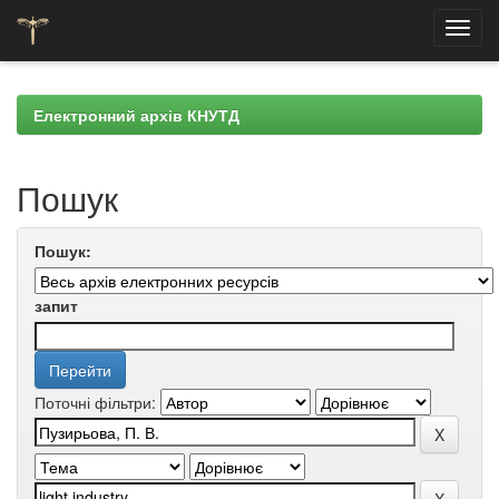
Skip
navigation
Електронний архів КНУТД
Пошук
Пошук:
запит
Поточні фільтри: