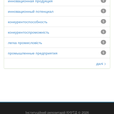
инновационная продукция
1
инновационный потенциал
1
конкурентоспособность
1
конкурентоспроможність
1
легка промисловість
1
промышленные предприятия
1
далі >
Інституційний репозитарій КНУТД © 2026