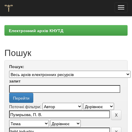
Skip
navigation
Електронний архів КНУТД
Пошук
Пошук:
запит
Поточні фільтри: