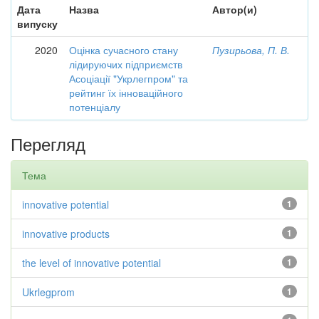
Дата
Назва
Автор(и)
випуску
2020
Оцінка сучасного стану
Пузирьова, П. В.
лідируючих підприємств
Асоціації "Укрлегпром" та
рейтинг їх інноваційного
потенціалу
Перегляд
Тема
innovative potential
1
innovative products
1
the level of innovative potential
1
Ukrlegprom
1