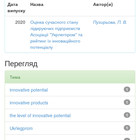
Дата
Назва
Автор(и)
випуску
2020
Оцінка сучасного стану
Пузирьова, П. В.
лідируючих підприємств
Асоціації "Укрлегпром" та
рейтинг їх інноваційного
потенціалу
Перегляд
Тема
innovative potential
1
innovative products
1
the level of innovative potential
1
Ukrlegprom
1