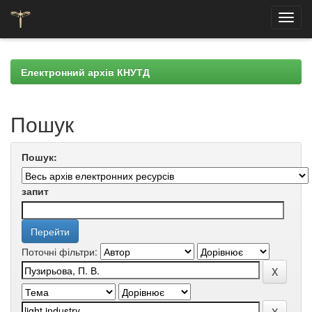
Skip
navigation
Електронний архів КНУТД
Пошук
Пошук:
запит
Поточні фільтри: