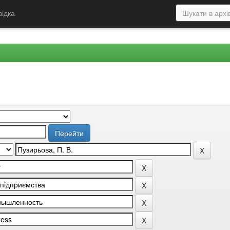
відка