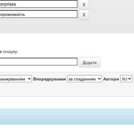
в пошуку.
Впорядкування
Автори