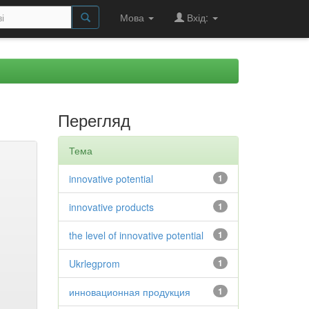
Мова
Вхід:
Перегляд
Тема
innovative potential
1
innovative products
1
the level of innovative potential
1
Ukrlegprom
1
инновационная продукция
1